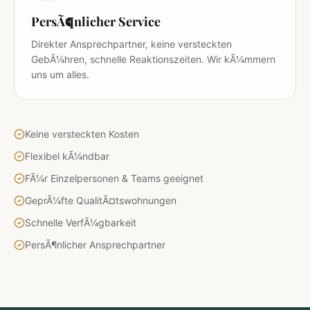
PersÃ¶nlicher Service
Direkter Ansprechpartner, keine versteckten
GebÃ¼hren, schnelle Reaktionszeiten. Wir kÃ¼mmern
uns um alles.
Keine versteckten Kosten
Flexibel kÃ¼ndbar
FÃ¼r Einzelpersonen & Teams geeignet
GeprÃ¼fte QualitÃ¤tswohnungen
Schnelle VerfÃ¼gbarkeit
PersÃ¶nlicher Ansprechpartner