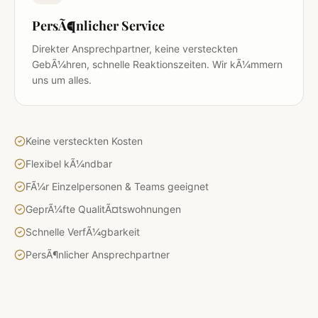
PersÃ¶nlicher Service
Direkter Ansprechpartner, keine versteckten
GebÃ¼hren, schnelle Reaktionszeiten. Wir kÃ¼mmern
uns um alles.
Keine versteckten Kosten
Flexibel kÃ¼ndbar
FÃ¼r Einzelpersonen & Teams geeignet
GeprÃ¼fte QualitÃ¤tswohnungen
Schnelle VerfÃ¼gbarkeit
PersÃ¶nlicher Ansprechpartner