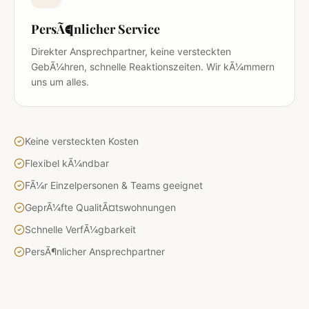
PersÃ¶nlicher Service
Direkter Ansprechpartner, keine versteckten
GebÃ¼hren, schnelle Reaktionszeiten. Wir kÃ¼mmern
uns um alles.
Keine versteckten Kosten
Flexibel kÃ¼ndbar
FÃ¼r Einzelpersonen & Teams geeignet
GeprÃ¼fte QualitÃ¤tswohnungen
Schnelle VerfÃ¼gbarkeit
PersÃ¶nlicher Ansprechpartner