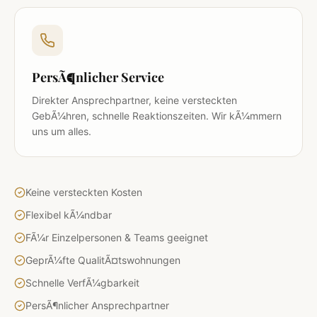
PersÃ¶nlicher Service
Direkter Ansprechpartner, keine versteckten
GebÃ¼hren, schnelle Reaktionszeiten. Wir kÃ¼mmern
uns um alles.
Keine versteckten Kosten
Flexibel kÃ¼ndbar
FÃ¼r Einzelpersonen & Teams geeignet
GeprÃ¼fte QualitÃ¤tswohnungen
Schnelle VerfÃ¼gbarkeit
PersÃ¶nlicher Ansprechpartner