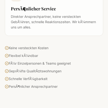
PersÃ¶nlicher Service
Direkter Ansprechpartner, keine versteckten
GebÃ¼hren, schnelle Reaktionszeiten. Wir kÃ¼mmern
uns um alles.
Keine versteckten Kosten
Flexibel kÃ¼ndbar
FÃ¼r Einzelpersonen & Teams geeignet
GeprÃ¼fte QualitÃ¤tswohnungen
Schnelle VerfÃ¼gbarkeit
PersÃ¶nlicher Ansprechpartner