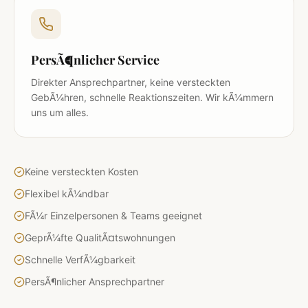
PersÃ¶nlicher Service
Direkter Ansprechpartner, keine versteckten
GebÃ¼hren, schnelle Reaktionszeiten. Wir kÃ¼mmern
uns um alles.
Keine versteckten Kosten
Flexibel kÃ¼ndbar
FÃ¼r Einzelpersonen & Teams geeignet
GeprÃ¼fte QualitÃ¤tswohnungen
Schnelle VerfÃ¼gbarkeit
PersÃ¶nlicher Ansprechpartner