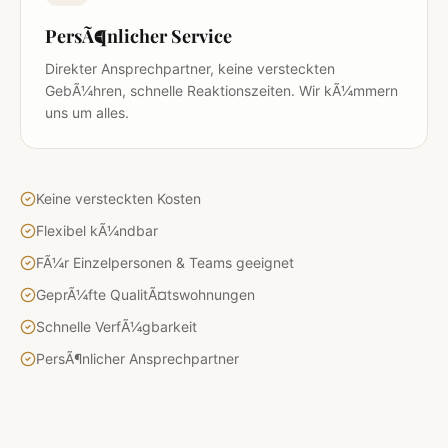
PersÃ¶nlicher Service
Direkter Ansprechpartner, keine versteckten
GebÃ¼hren, schnelle Reaktionszeiten. Wir kÃ¼mmern
uns um alles.
Keine versteckten Kosten
Flexibel kÃ¼ndbar
FÃ¼r Einzelpersonen & Teams geeignet
GeprÃ¼fte QualitÃ¤tswohnungen
Schnelle VerfÃ¼gbarkeit
PersÃ¶nlicher Ansprechpartner