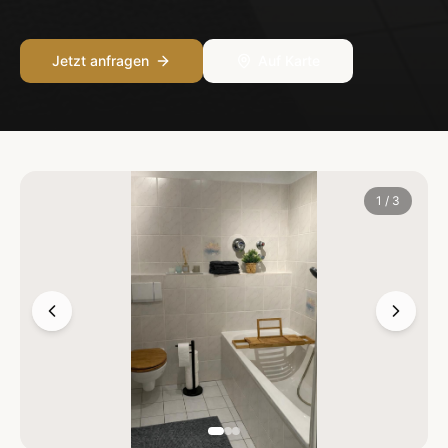
Jetzt anfragen
Auf Karte
1
/
3