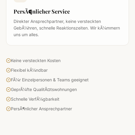
PersÃ¶nlicher Service
Direkter Ansprechpartner, keine versteckten
GebÃ¼hren, schnelle Reaktionszeiten. Wir kÃ¼mmern
uns um alles.
Keine versteckten Kosten
Flexibel kÃ¼ndbar
FÃ¼r Einzelpersonen & Teams geeignet
GeprÃ¼fte QualitÃ¤tswohnungen
Schnelle VerfÃ¼gbarkeit
PersÃ¶nlicher Ansprechpartner