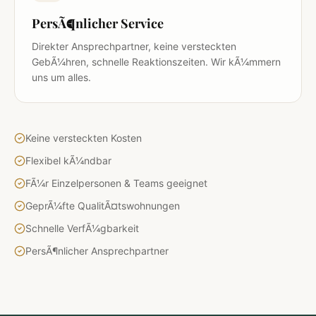
PersÃ¶nlicher Service
Direkter Ansprechpartner, keine versteckten
GebÃ¼hren, schnelle Reaktionszeiten. Wir kÃ¼mmern
uns um alles.
Keine versteckten Kosten
Flexibel kÃ¼ndbar
FÃ¼r Einzelpersonen & Teams geeignet
GeprÃ¼fte QualitÃ¤tswohnungen
Schnelle VerfÃ¼gbarkeit
PersÃ¶nlicher Ansprechpartner