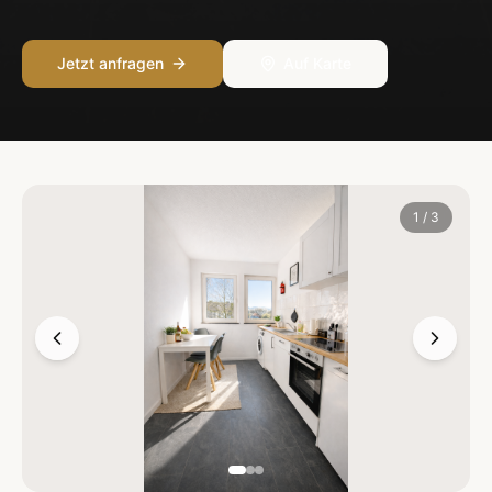
Jetzt anfragen
Auf Karte
1
/
3