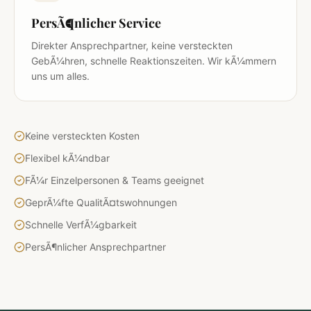
PersÃ¶nlicher Service
Direkter Ansprechpartner, keine versteckten
GebÃ¼hren, schnelle Reaktionszeiten. Wir kÃ¼mmern
uns um alles.
Keine versteckten Kosten
Flexibel kÃ¼ndbar
FÃ¼r Einzelpersonen & Teams geeignet
GeprÃ¼fte QualitÃ¤tswohnungen
Schnelle VerfÃ¼gbarkeit
PersÃ¶nlicher Ansprechpartner