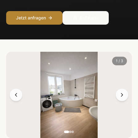
Jetzt anfragen
Auf Karte
1
/
3