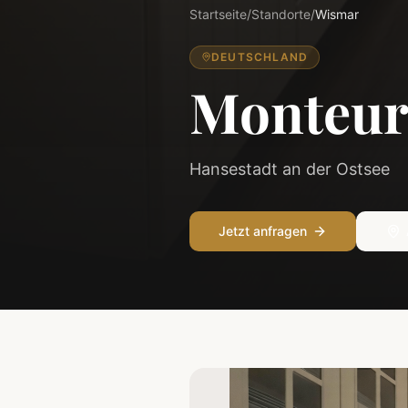
Startseite
/
Standorte
/
Wismar
DEUTSCHLAND
Monteur
Hansestadt an der Ostsee
Jetzt anfragen