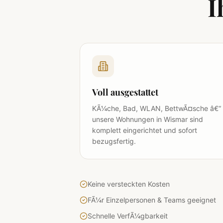
I
Voll ausgestattet
KÃ¼che, Bad, WLAN, BettwÃ¤sche â€“
unsere Wohnungen in Wismar sind
komplett eingerichtet und sofort
bezugsfertig.
Keine versteckten Kosten
FÃ¼r Einzelpersonen & Teams geeignet
Schnelle VerfÃ¼gbarkeit