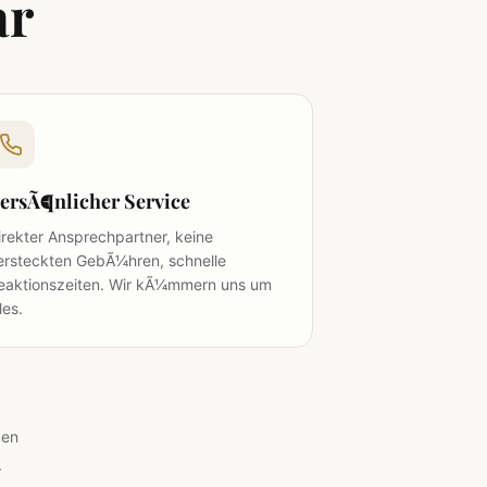
ar
ersÃ¶nlicher Service
irekter Ansprechpartner, keine
ersteckten GebÃ¼hren, schnelle
eaktionszeiten. Wir kÃ¼mmern uns um
les.
gen
r