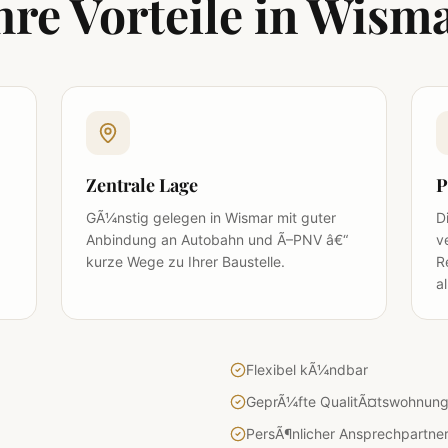
hre Vorteile in
Wism
Zentrale Lage
P
GÃ¼nstig gelegen in Wismar mit guter
D
Anbindung an Autobahn und Ã–PNV â€“
v
kurze Wege zu Ihrer Baustelle.
R
al
Flexibel kÃ¼ndbar
GeprÃ¼fte QualitÃ¤tswohnun
PersÃ¶nlicher Ansprechpartne