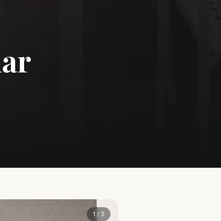
ar
1
/
3