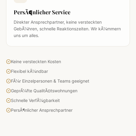
PersÃ¶nlicher Service
Direkter Ansprechpartner, keine versteckten
GebÃ¼hren, schnelle Reaktionszeiten. Wir kÃ¼mmern
uns um alles.
Keine versteckten Kosten
Flexibel kÃ¼ndbar
FÃ¼r Einzelpersonen & Teams geeignet
GeprÃ¼fte QualitÃ¤tswohnungen
Schnelle VerfÃ¼gbarkeit
PersÃ¶nlicher Ansprechpartner