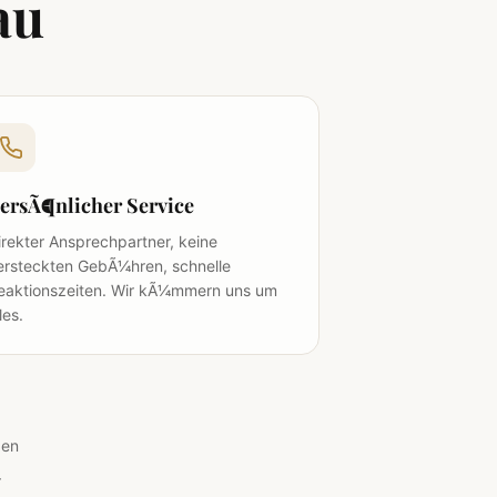
au
ersÃ¶nlicher Service
irekter Ansprechpartner, keine
ersteckten GebÃ¼hren, schnelle
eaktionszeiten. Wir kÃ¼mmern uns um
les.
gen
r