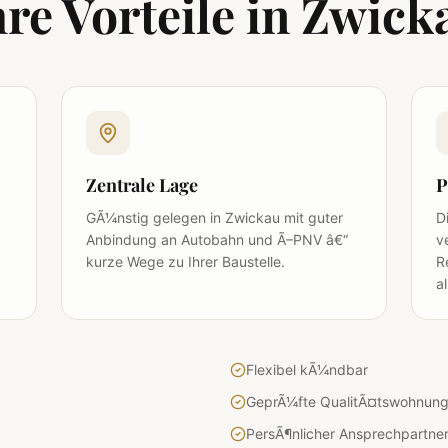
hre Vorteile in
Zwick
Zentrale Lage
P
GÃ¼nstig gelegen in Zwickau mit guter
D
Anbindung an Autobahn und Ã–PNV â€“
v
kurze Wege zu Ihrer Baustelle.
R
al
Flexibel kÃ¼ndbar
GeprÃ¼fte QualitÃ¤tswohnun
PersÃ¶nlicher Ansprechpartne