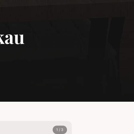
kau
1
/
3